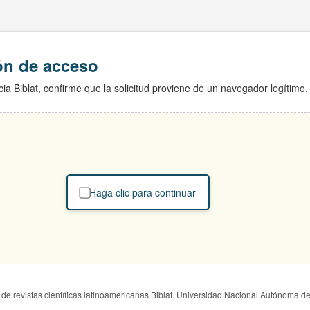
ión de acceso
ia Biblat, confirme que la solicitud proviene de un navegador legítimo.
Haga clic para continuar
de revistas científicas latinoamericanas Biblat. Universidad Nacional Autónoma d