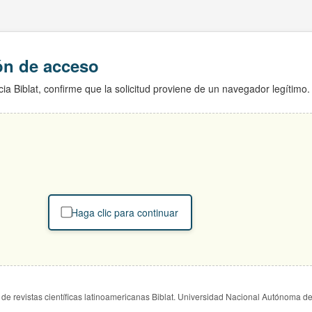
ión de acceso
ia Biblat, confirme que la solicitud proviene de un navegador legítimo.
Haga clic para continuar
de revistas científicas latinoamericanas Biblat. Universidad Nacional Autónoma d