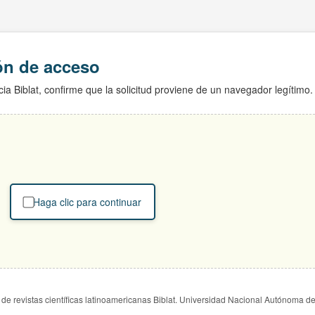
ión de acceso
ia Biblat, confirme que la solicitud proviene de un navegador legítimo.
Haga clic para continuar
de revistas científicas latinoamericanas Biblat. Universidad Nacional Autónoma d