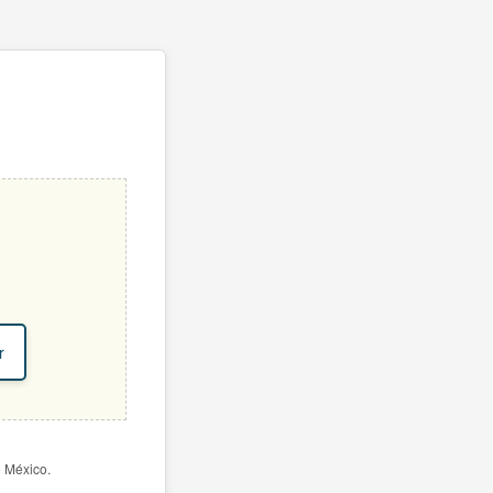
r
e México.