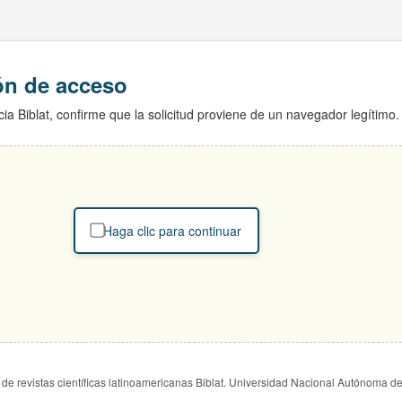
ión de acceso
ia Biblat, confirme que la solicitud proviene de un navegador legítimo.
Haga clic para continuar
de revistas científicas latinoamericanas Biblat. Universidad Nacional Autónoma d