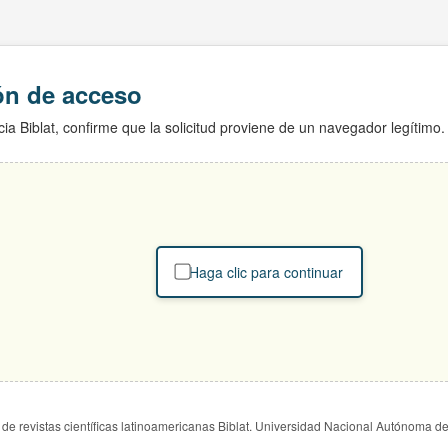
ión de acceso
ia Biblat, confirme que la solicitud proviene de un navegador legítimo.
Haga clic para continuar
de revistas científicas latinoamericanas Biblat. Universidad Nacional Autónoma d