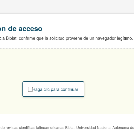
ión de acceso
ia Biblat, confirme que la solicitud proviene de un navegador legítimo.
Haga clic para continuar
de revistas científicas latinoamericanas Biblat. Universidad Nacional Autónoma d