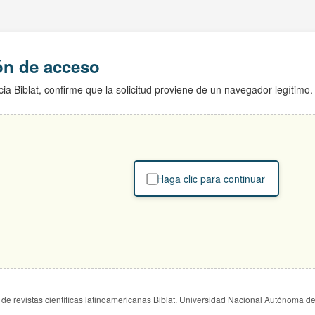
ión de acceso
ia Biblat, confirme que la solicitud proviene de un navegador legítimo.
Haga clic para continuar
de revistas científicas latinoamericanas Biblat. Universidad Nacional Autónoma d