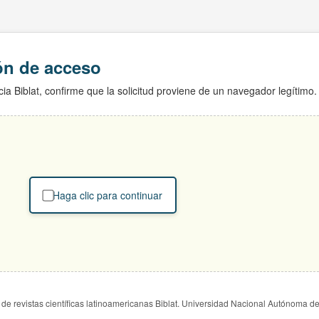
ión de acceso
ia Biblat, confirme que la solicitud proviene de un navegador legítimo.
Haga clic para continuar
de revistas científicas latinoamericanas Biblat. Universidad Nacional Autónoma d