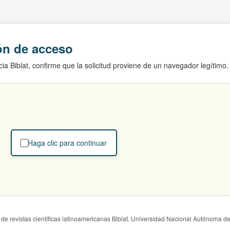
ión de acceso
ia Biblat, confirme que la solicitud proviene de un navegador legítimo.
Haga clic para continuar
de revistas científicas latinoamericanas Biblat. Universidad Nacional Autónoma d