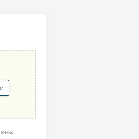
ar
e México.