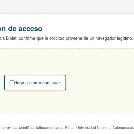
ión de acceso
ia Biblat, confirme que la solicitud proviene de un navegador legítimo.
Haga clic para continuar
de revistas científicas latinoamericanas Biblat. Universidad Nacional Autónoma d