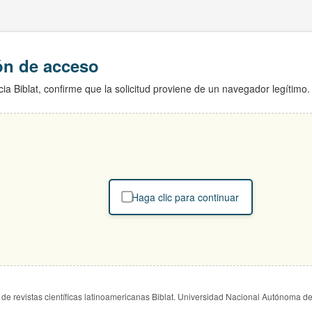
ión de acceso
ia Biblat, confirme que la solicitud proviene de un navegador legítimo.
Haga clic para continuar
de revistas científicas latinoamericanas Biblat. Universidad Nacional Autónoma d