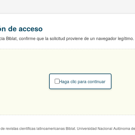
ión de acceso
ia Biblat, confirme que la solicitud proviene de un navegador legítimo.
Haga clic para continuar
de revistas científicas latinoamericanas Biblat. Universidad Nacional Autónoma d