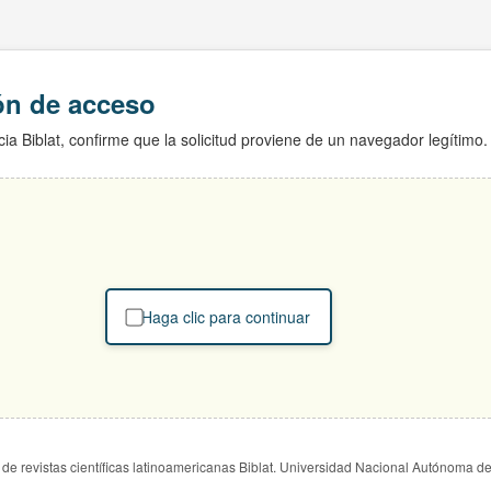
ión de acceso
ia Biblat, confirme que la solicitud proviene de un navegador legítimo.
Haga clic para continuar
de revistas científicas latinoamericanas Biblat. Universidad Nacional Autónoma d