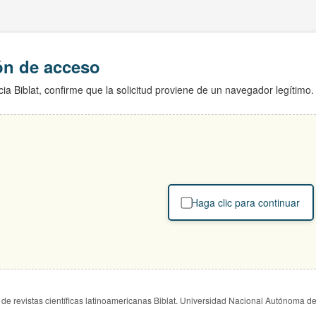
ión de acceso
ia Biblat, confirme que la solicitud proviene de un navegador legítimo.
Haga clic para continuar
de revistas científicas latinoamericanas Biblat. Universidad Nacional Autónoma d