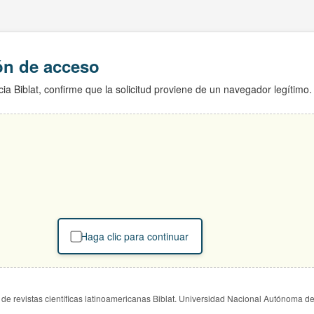
ión de acceso
ia Biblat, confirme que la solicitud proviene de un navegador legítimo.
Haga clic para continuar
de revistas científicas latinoamericanas Biblat. Universidad Nacional Autónoma d