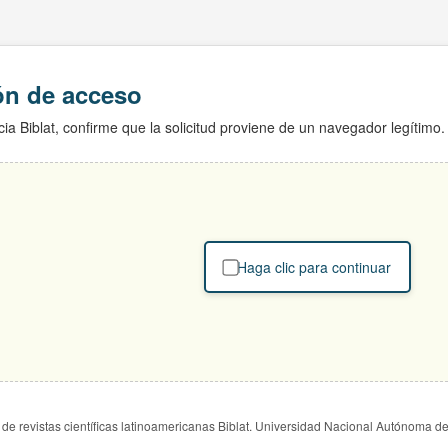
ión de acceso
ia Biblat, confirme que la solicitud proviene de un navegador legítimo.
Haga clic para continuar
de revistas científicas latinoamericanas Biblat. Universidad Nacional Autónoma d