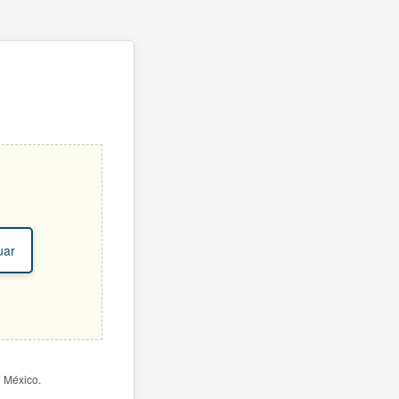
uar
e México.