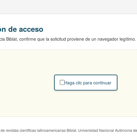
ión de acceso
ia Biblat, confirme que la solicitud proviene de un navegador legítimo.
Haga clic para continuar
de revistas científicas latinoamericanas Biblat. Universidad Nacional Autónoma d