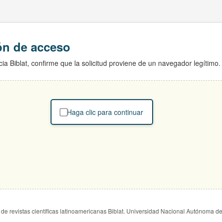
ión de acceso
ia Biblat, confirme que la solicitud proviene de un navegador legítimo.
Haga clic para continuar
de revistas científicas latinoamericanas Biblat. Universidad Nacional Autónoma d