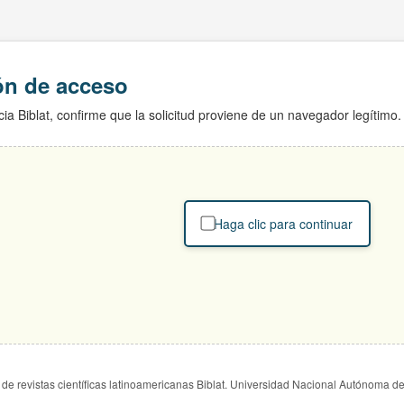
ión de acceso
ia Biblat, confirme que la solicitud proviene de un navegador legítimo.
Haga clic para continuar
de revistas científicas latinoamericanas Biblat. Universidad Nacional Autónoma d