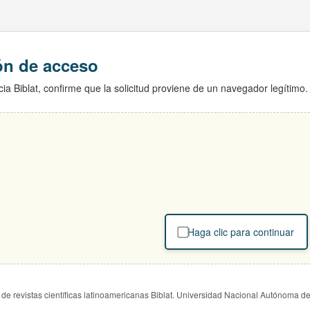
ión de acceso
ia Biblat, confirme que la solicitud proviene de un navegador legítimo.
Haga clic para continuar
de revistas científicas latinoamericanas Biblat. Universidad Nacional Autónoma d