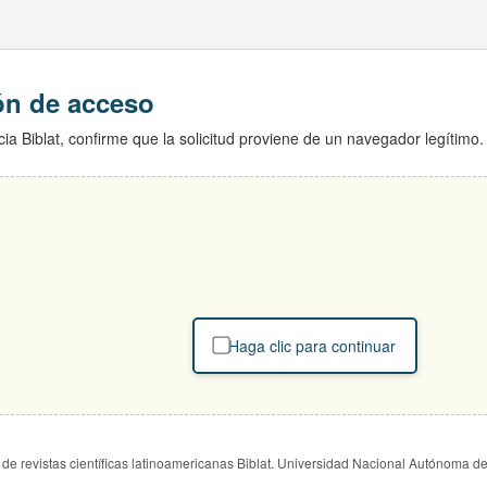
ión de acceso
ia Biblat, confirme que la solicitud proviene de un navegador legítimo.
Haga clic para continuar
de revistas científicas latinoamericanas Biblat. Universidad Nacional Autónoma d