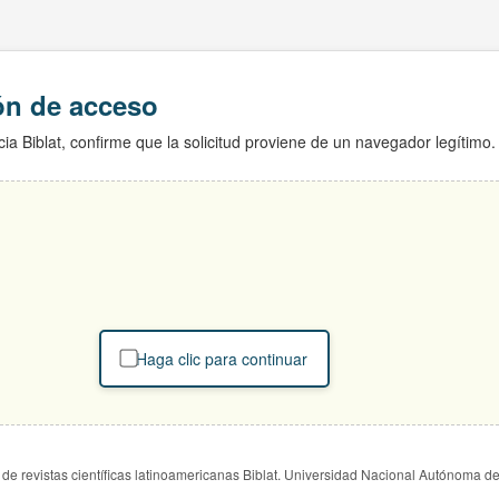
ión de acceso
ia Biblat, confirme que la solicitud proviene de un navegador legítimo.
Haga clic para continuar
de revistas científicas latinoamericanas Biblat. Universidad Nacional Autónoma d