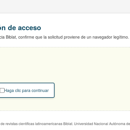
ión de acceso
ia Biblat, confirme que la solicitud proviene de un navegador legítimo.
Haga clic para continuar
de revistas científicas latinoamericanas Biblat. Universidad Nacional Autónoma d