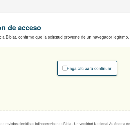
ión de acceso
ia Biblat, confirme que la solicitud proviene de un navegador legítimo.
Haga clic para continuar
de revistas científicas latinoamericanas Biblat. Universidad Nacional Autónoma d