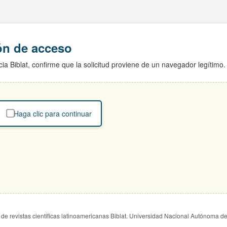
ión de acceso
ia Biblat, confirme que la solicitud proviene de un navegador legítimo.
Haga clic para continuar
de revistas científicas latinoamericanas Biblat. Universidad Nacional Autónoma d