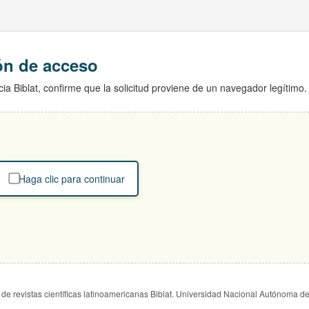
ión de acceso
ia Biblat, confirme que la solicitud proviene de un navegador legítimo.
Haga clic para continuar
de revistas científicas latinoamericanas Biblat. Universidad Nacional Autónoma d