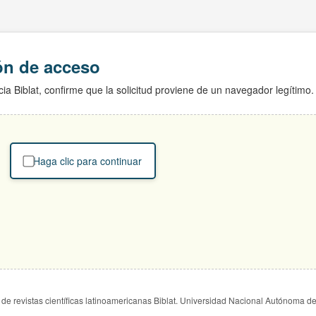
ión de acceso
ia Biblat, confirme que la solicitud proviene de un navegador legítimo.
Haga clic para continuar
de revistas científicas latinoamericanas Biblat. Universidad Nacional Autónoma d