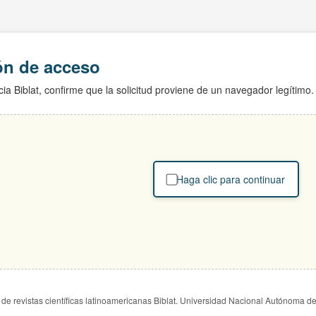
ión de acceso
ia Biblat, confirme que la solicitud proviene de un navegador legítimo.
Haga clic para continuar
de revistas científicas latinoamericanas Biblat. Universidad Nacional Autónoma d