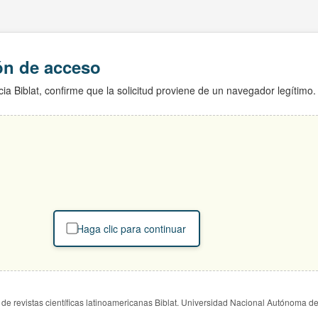
ión de acceso
ia Biblat, confirme que la solicitud proviene de un navegador legítimo.
Haga clic para continuar
de revistas científicas latinoamericanas Biblat. Universidad Nacional Autónoma d