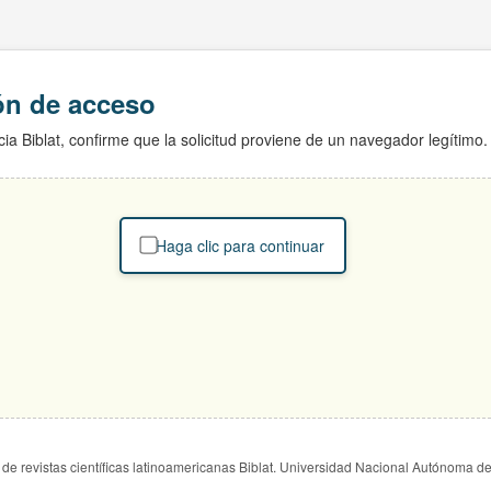
ión de acceso
ia Biblat, confirme que la solicitud proviene de un navegador legítimo.
Haga clic para continuar
de revistas científicas latinoamericanas Biblat. Universidad Nacional Autónoma d