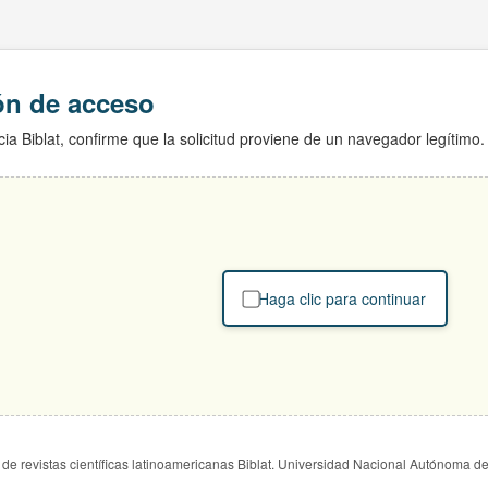
ión de acceso
ia Biblat, confirme que la solicitud proviene de un navegador legítimo.
Haga clic para continuar
de revistas científicas latinoamericanas Biblat. Universidad Nacional Autónoma d