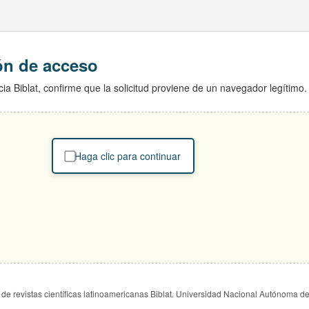
ión de acceso
ia Biblat, confirme que la solicitud proviene de un navegador legítimo.
Haga clic para continuar
de revistas científicas latinoamericanas Biblat. Universidad Nacional Autónoma d