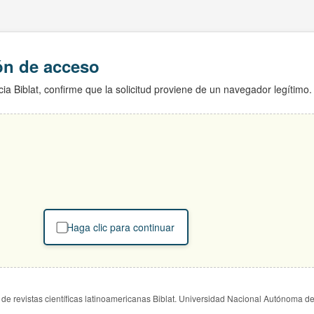
ión de acceso
ia Biblat, confirme que la solicitud proviene de un navegador legítimo.
Haga clic para continuar
de revistas científicas latinoamericanas Biblat. Universidad Nacional Autónoma d