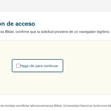
ión de acceso
ia Biblat, confirme que la solicitud proviene de un navegador legítimo.
Haga clic para continuar
de revistas científicas latinoamericanas Biblat. Universidad Nacional Autónoma d