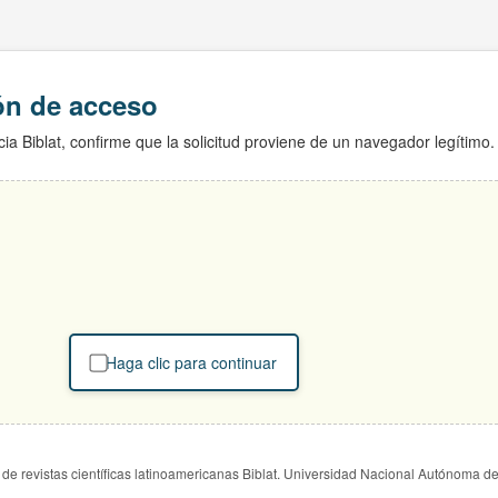
ión de acceso
ia Biblat, confirme que la solicitud proviene de un navegador legítimo.
Haga clic para continuar
de revistas científicas latinoamericanas Biblat. Universidad Nacional Autónoma d