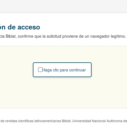
ión de acceso
ia Biblat, confirme que la solicitud proviene de un navegador legítimo.
Haga clic para continuar
de revistas científicas latinoamericanas Biblat. Universidad Nacional Autónoma d