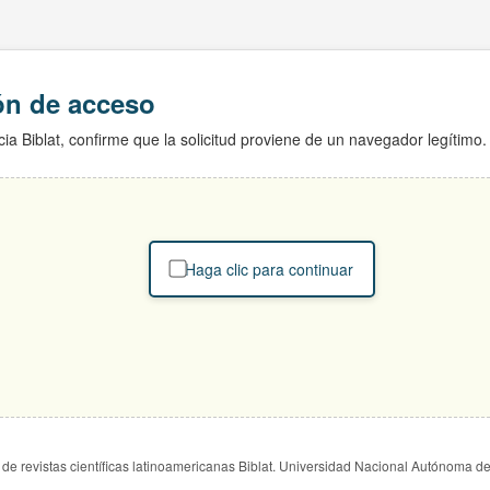
ión de acceso
ia Biblat, confirme que la solicitud proviene de un navegador legítimo.
Haga clic para continuar
de revistas científicas latinoamericanas Biblat. Universidad Nacional Autónoma d