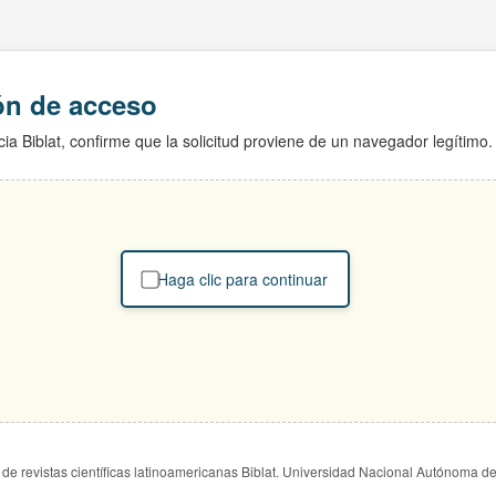
ión de acceso
ia Biblat, confirme que la solicitud proviene de un navegador legítimo.
Haga clic para continuar
de revistas científicas latinoamericanas Biblat. Universidad Nacional Autónoma d