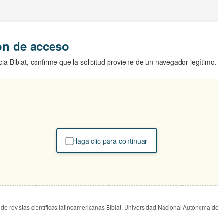
ión de acceso
ia Biblat, confirme que la solicitud proviene de un navegador legítimo.
Haga clic para continuar
de revistas científicas latinoamericanas Biblat. Universidad Nacional Autónoma d