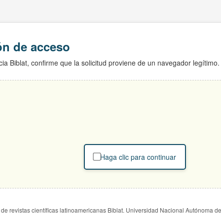
ión de acceso
ia Biblat, confirme que la solicitud proviene de un navegador legítimo.
Haga clic para continuar
de revistas científicas latinoamericanas Biblat. Universidad Nacional Autónoma d