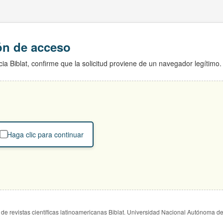
ión de acceso
ia Biblat, confirme que la solicitud proviene de un navegador legítimo.
Haga clic para continuar
de revistas científicas latinoamericanas Biblat. Universidad Nacional Autónoma d