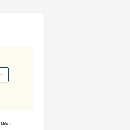
ar
e México.