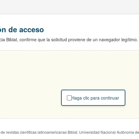
ión de acceso
ia Biblat, confirme que la solicitud proviene de un navegador legítimo.
Haga clic para continuar
de revistas científicas latinoamericanas Biblat. Universidad Nacional Autónoma d