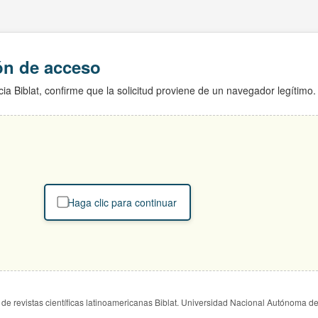
ión de acceso
ia Biblat, confirme que la solicitud proviene de un navegador legítimo.
Haga clic para continuar
de revistas científicas latinoamericanas Biblat. Universidad Nacional Autónoma d