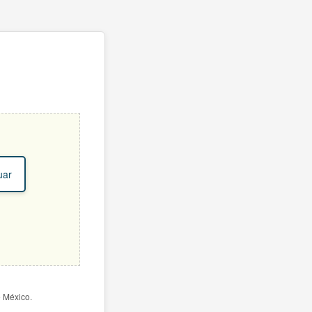
uar
e México.