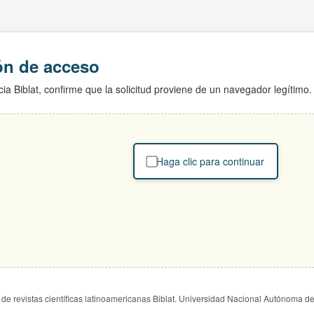
ión de acceso
ia Biblat, confirme que la solicitud proviene de un navegador legítimo.
Haga clic para continuar
de revistas científicas latinoamericanas Biblat. Universidad Nacional Autónoma d