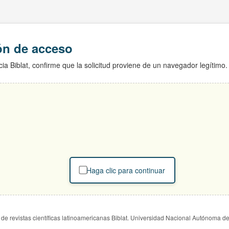
ión de acceso
ia Biblat, confirme que la solicitud proviene de un navegador legítimo.
Haga clic para continuar
de revistas científicas latinoamericanas Biblat. Universidad Nacional Autónoma d